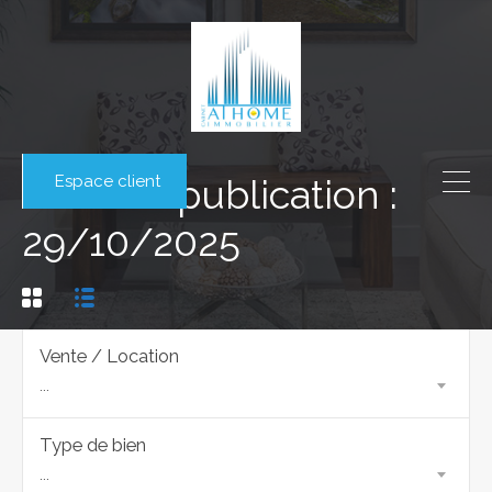
Espace client
Date de publication :
29/10/2025
Vente / Location
...
Type de bien
...