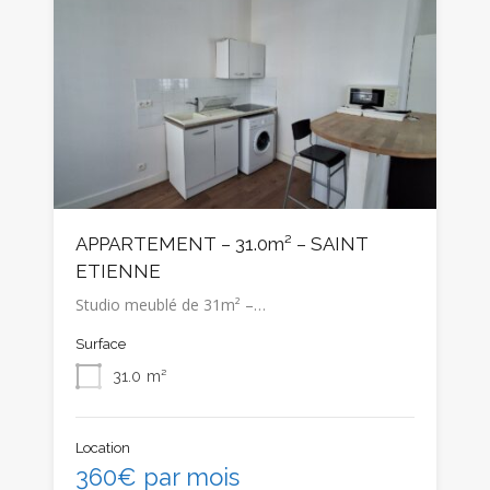
APPARTEMENT – 31.0m² – SAINT
ETIENNE
Studio meublé de 31m² –…
Surface
31.0
m²
Location
360€ par mois