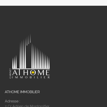
ATHOME IMMOBILIER
Adresse :
2 Cr Adrien de Montgolfier,