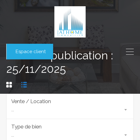
Espace client
Date de publication :
25/11/2025
Vente / Location
...
Type de bien
...