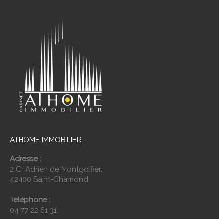
ATHOME IMMOBILIER
Adresse :
2 Cr Adrien de Montgolfier,
42400 Saint-Chamond
Téléphone :
04 77 22 61 31