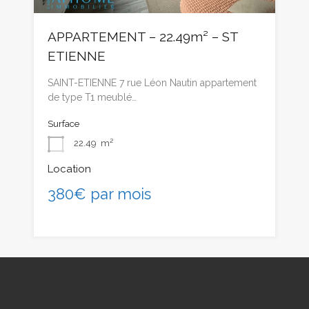
APPARTEMENT – 22.49m² – ST
ETIENNE
SAINT-ETIENNE 7 rue Léon Nautin appartement
de type T1 meublé…
Surface
22.49
m²
Location
380€ par mois