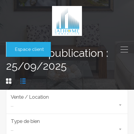
Espace client
Date de publication :
25/09/2025
Vente / Location
...
Type de bien
...