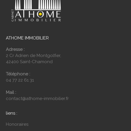
ATHOME IMMOBILIER
Adresse :
2 Cr Adrien de Montgolfier,
42400 Saint-Chamond
Téléphone :
04 77 22 61 31
Mail :
contact@athome-immobilier.fr
liens :
Honoraires