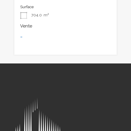
Surface
704.0
m²
Vente
-