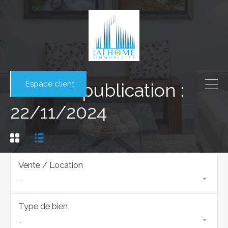
Espace client
Date de publication :
22/11/2024
Vente / Location
...
Type de bien
...