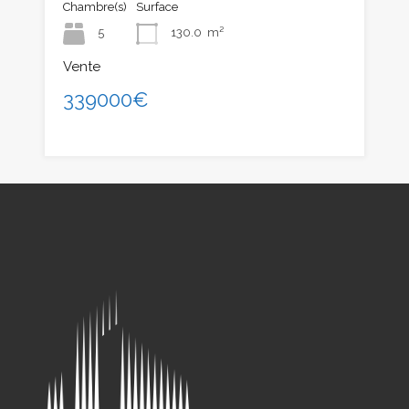
Chambre(s)
Surface
5
130.0
m²
Vente
339000€