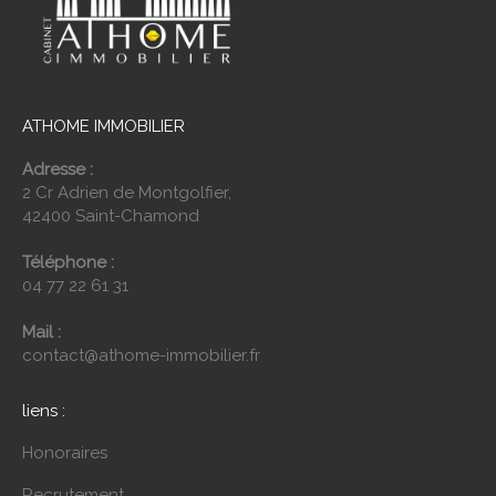
ATHOME IMMOBILIER
Adresse :
2 Cr Adrien de Montgolfier,
42400 Saint-Chamond
Téléphone :
04 77 22 61 31
Mail :
contact@athome-immobilier.fr
liens :
Honoraires
Recrutement