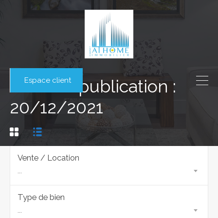
Espace client
Date de publication :
20/12/2021
Vente / Location
...
Type de bien
...