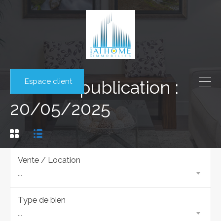
Espace client
Date de publication :
20/05/2025
Vente / Location
...
Type de bien
...