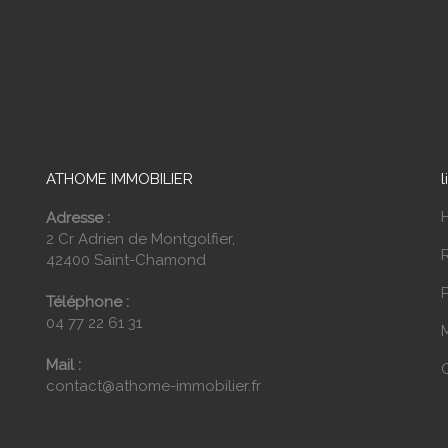
ATHOME IMMOBILIER
l
Adresse :
2 Cr Adrien de Montgolfier,
42400 Saint-Chamond
P
Téléphone :
04 77 22 61 31
Mail :
contact@athome-immobilier.fr