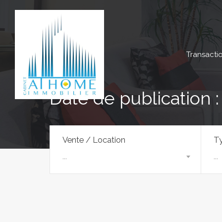
Transacti
Date de publication 
Vente / Location
Ty
...
...