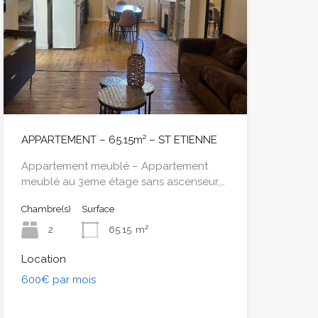
APPARTEMENT – 65.15m² – ST ETIENNE
Appartement meublé – Appartement
meublé au 3eme étage sans ascenseur,…
Chambre(s)
Surface
2
65.15
m²
Location
600€ par mois