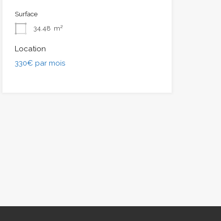
Surface
34.48
m²
Location
330€ par mois