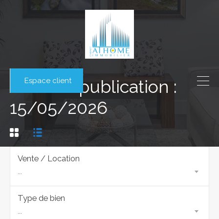
Espace client
Date de publication :
15/05/2026
Vente / Location
...
Type de bien
...