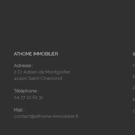
ATHOME IMMOBILIER
l
Adresse :
2 Cr Adrien de Montgolfier,
42400 Saint-Chamond
P
Téléphone :
04 77 22 61 31
Mail :
contact@athome-immobilier.fr