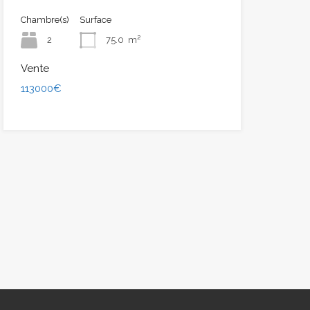
Chambre(s)
Surface
2
75.0
m²
Vente
113000€