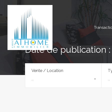
Transacti
Date de publication 
Vente / Location
Ty
...
...