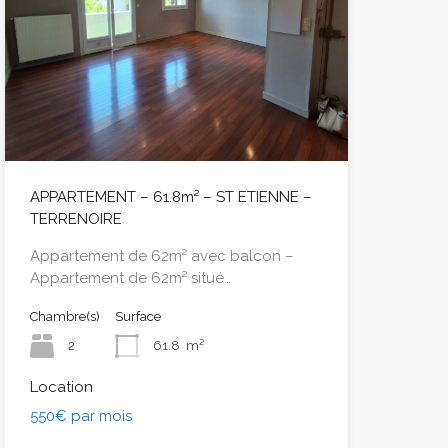
APPARTEMENT – 61.8m² – ST ETIENNE –
TERRENOIRE
Appartement de 62m² avec balcon –
Appartement de 62m² situé…
Chambre(s)
Surface
2
61.8
m²
Location
550€ par mois