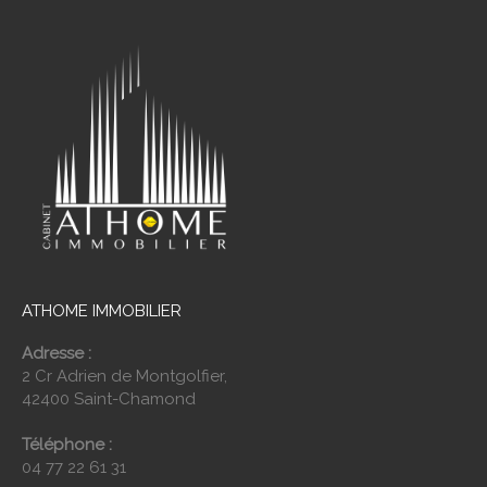
ATHOME IMMOBILIER
Adresse :
2 Cr Adrien de Montgolfier,
42400 Saint-Chamond
Téléphone :
04 77 22 61 31