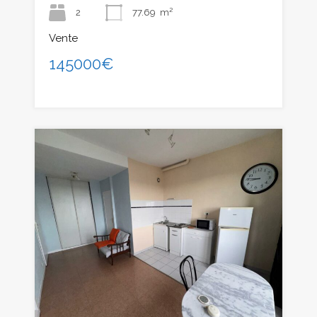
2
77.69
m²
Vente
145000€