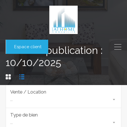
Espace client
Date de publication :
10/10/2025
Vente / Location
...
Type de bien
...