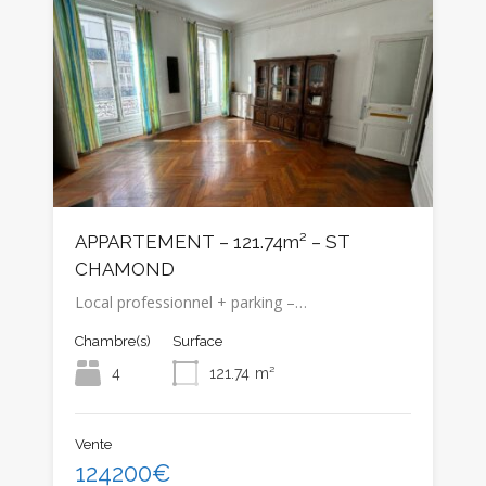
APPARTEMENT – 121.74m² – ST
CHAMOND
Local professionnel + parking –…
Chambre(s)
Surface
4
121.74
m²
Vente
124200€