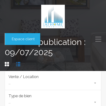
Espace client
Date de publication :
09/07/2025
Vente / Location
...
Type de bien
...