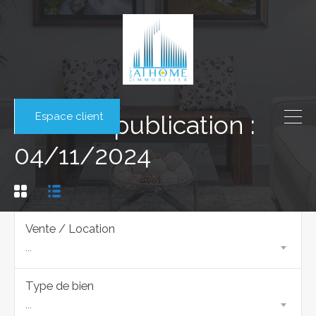
Espace client
Date de publication :
04/11/2024
Vente / Location
...
Type de bien
...