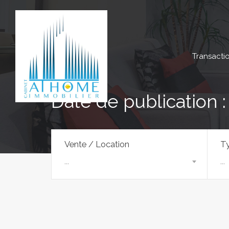
Transacti
Date de publication 
Vente / Location
Ty
...
...