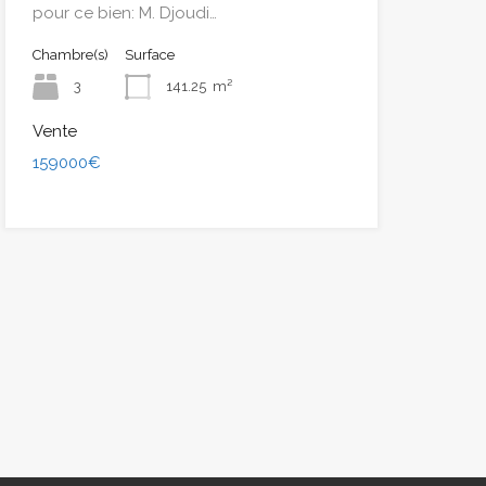
pour ce bien: M. Djoudi…
Chambre(s)
Surface
3
141.25
m²
Vente
159000€