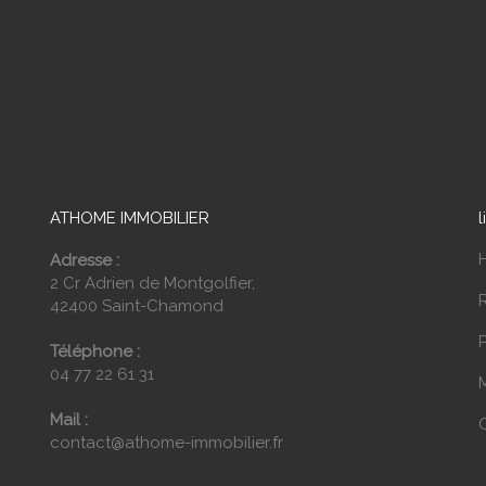
ATHOME IMMOBILIER
l
Adresse :
2 Cr Adrien de Montgolfier,
42400 Saint-Chamond
P
Téléphone :
04 77 22 61 31
Mail :
contact@athome-immobilier.fr