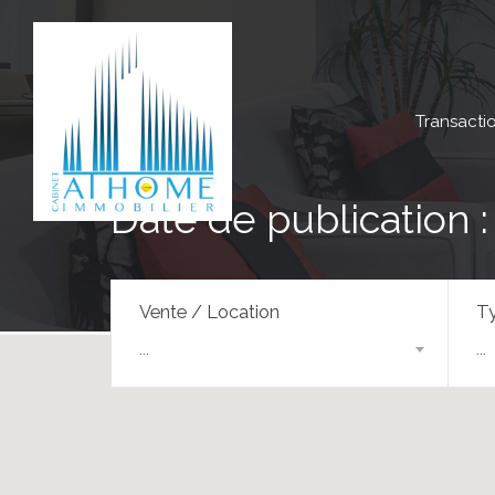
Transacti
Date de publication
Vente / Location
Ty
...
...