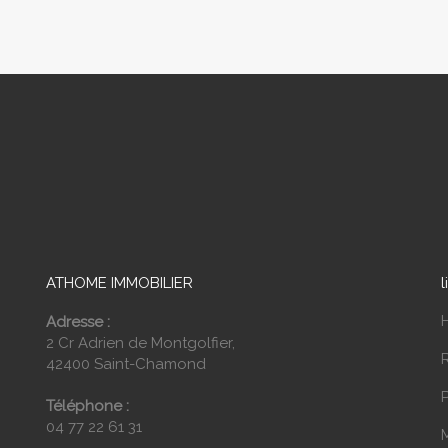
ATHOME IMMOBILIER
l
Adresse :
2 Cr Adrien de Montgolfier,
42400 Saint-Chamond
P
Téléphone :
04 77 22 61 31