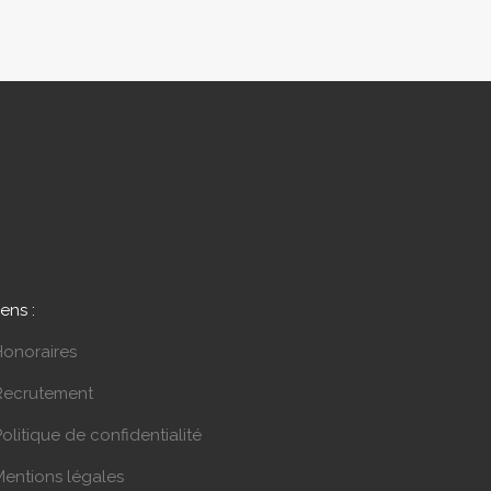
iens :
Honoraires
Recrutement
olitique de confidentialité
Mentions légales