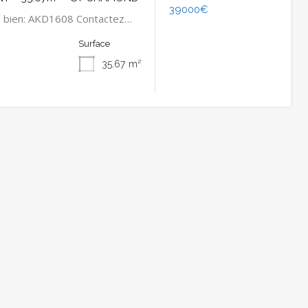
39000€
u bien: AKD1608 Contactez…
Surface
35.67
m²