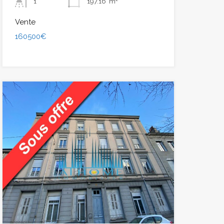
1
197.16
m²
Vente
160500€