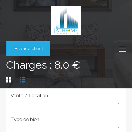
Espace client
Charges : 8.0 €
Vente / Location
...
Type de bien
...