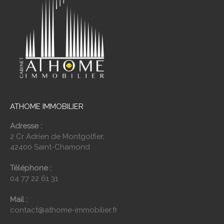
ATHOME IMMOBILIER
Adresse :
2 Cr Adrien de Montgolfier,
42400 Saint-Chamond
Téléphone :
04 77 22 61 31
Mail :
contact@athome-immobilier.fr