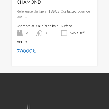
CHAMOND
Référence du bien : TB1518 Contactez pour ce
bien :…
Chambre(s)
Salle(s) de bain
Surface
2
1
59.98
m²
Vente
79000€