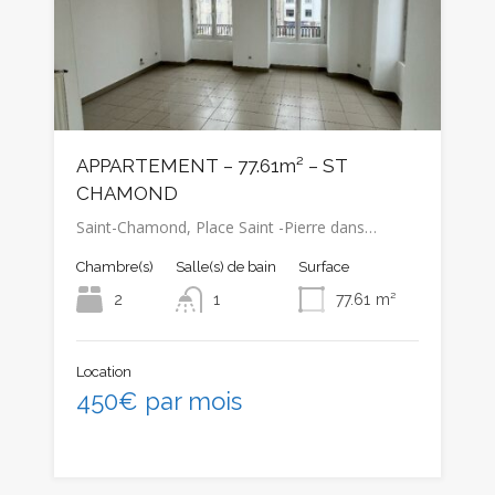
APPARTEMENT – 77.61m² – ST
CHAMOND
Saint-Chamond, Place Saint -Pierre dans…
Chambre(s)
Salle(s) de bain
Surface
2
1
77.61
m²
Location
450€ par mois