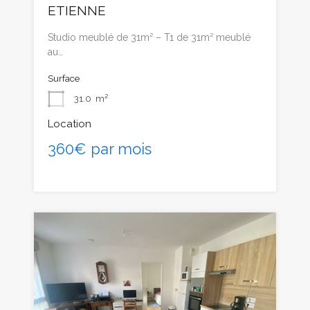
ETIENNE
Studio meublé de 31m² – T1 de 31m² meublé
au…
Surface
31.0
m²
Location
360€ par mois