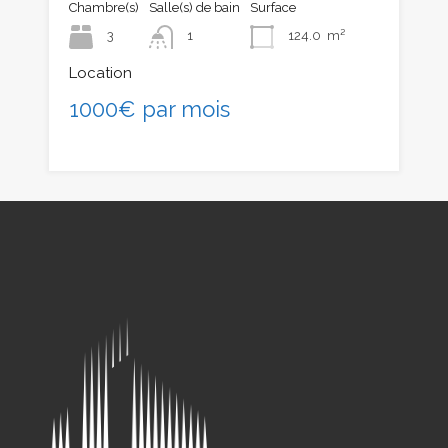
Chambre(s)
Salle(s) de bain
Surface
3
1
124.0
m²
Location
1000€ par mois