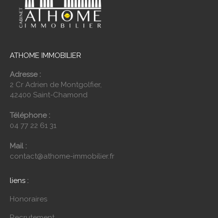
ATHOME IMMOBILIER
Adresse :
2 Cr Adrien de Montgolfier,
42400 Saint-Chamond
Téléphone :
04 77 22 61 31
Mail :
contact@athome-immobilier.fr
liens :
Honoraires
Recrutement