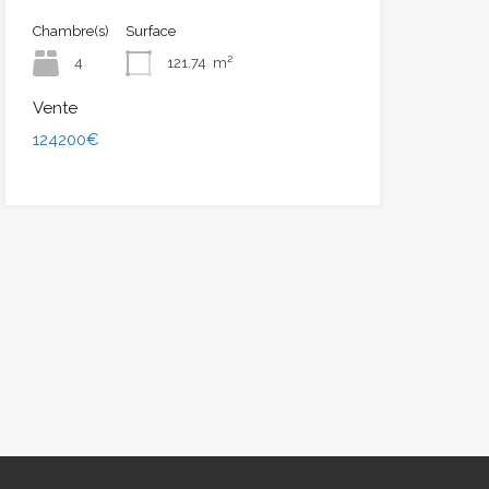
Chambre(s)
Surface
4
121.74
m²
Vente
124200€