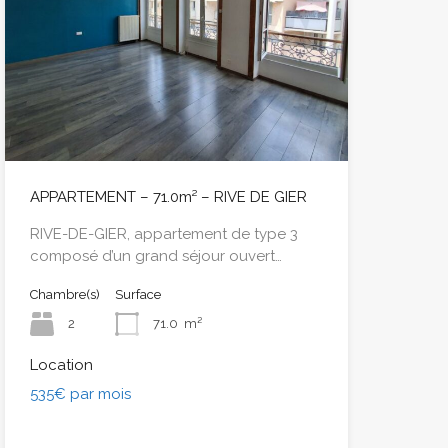
APPARTEMENT – 71.0m² – RIVE DE GIER
RIVE-DE-GIER, appartement de type 3
composé d’un grand séjour ouvert…
Chambre(s)
Surface
2
71.0
m²
Location
535€ par mois