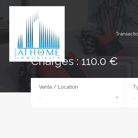
Transacti
Charges : 110.0 €
Vente / Location
Ty
...
...