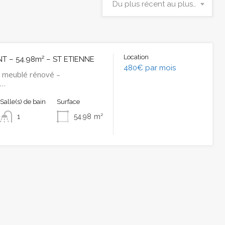
Du plus récent au plus ancien
Location
 – 54.98m² – ST ETIENNE
480€ par mois
 meublé rénové –
t…
Salle(s) de bain
Surface
1
54.98
m²