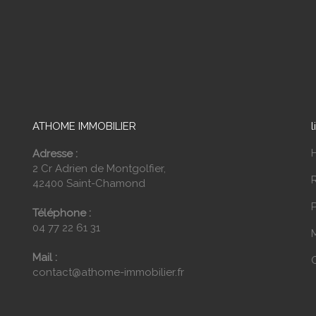
ATHOME IMMOBILIER
l
Adresse :
2 Cr Adrien de Montgolfier,
42400 Saint-Chamond
P
Téléphone :
04 77 22 61 31
Mail :
contact@athome-immobilier.fr