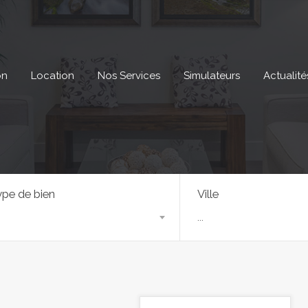
on
Location
Nos Services
Simulateurs
Actualité
pe de bien
Ville
...