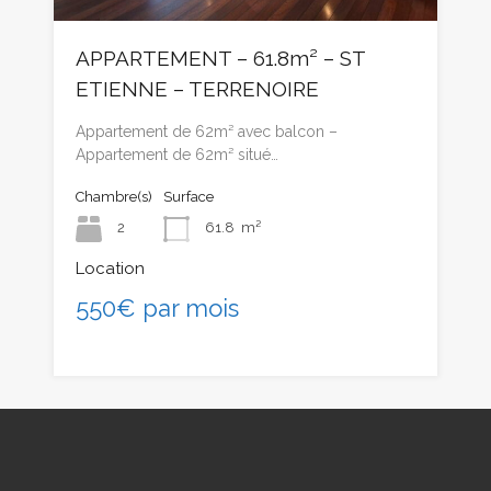
APPARTEMENT – 61.8m² – ST
ETIENNE – TERRENOIRE
Appartement de 62m² avec balcon –
Appartement de 62m² situé…
Chambre(s)
Surface
2
61.8
m²
Location
550€ par mois