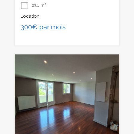
23.1
m²
Location
300€ par mois