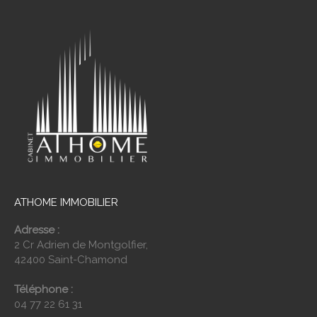
ATHOME IMMOBILIER
Adresse :
2 Cr Adrien de Montgolfier,
42400 Saint-Chamond
Téléphone :
04 77 22 61 31