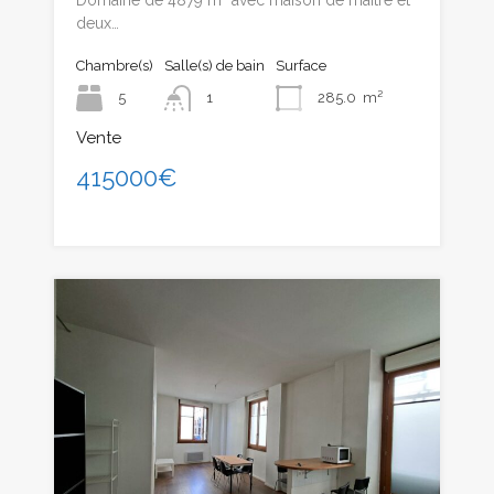
deux…
Chambre(s)
Salle(s) de bain
Surface
5
1
285.0
m²
Vente
415000€