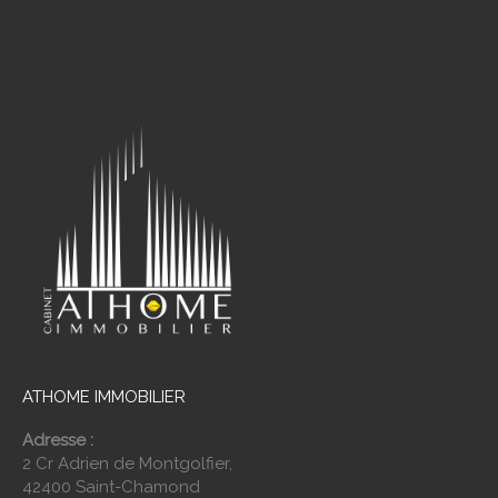
ATHOME IMMOBILIER
Adresse :
2 Cr Adrien de Montgolfier,
42400 Saint-Chamond