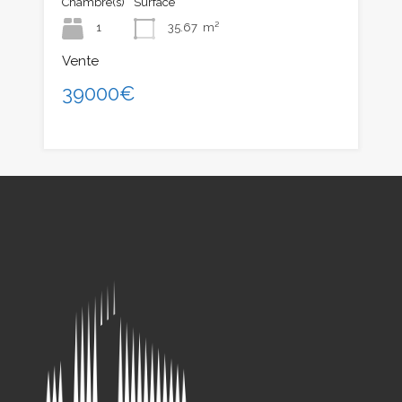
Chambre(s)
Surface
1
35.67
m²
Vente
39000€