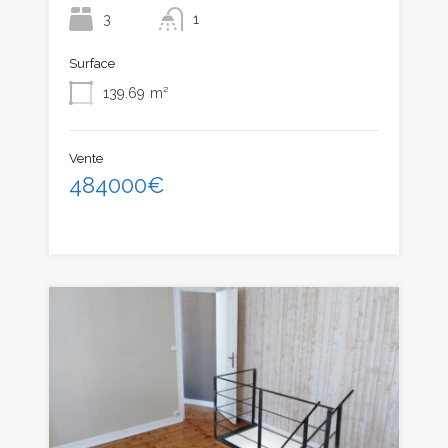
3
1
Surface
139.69
m²
Vente
484000€