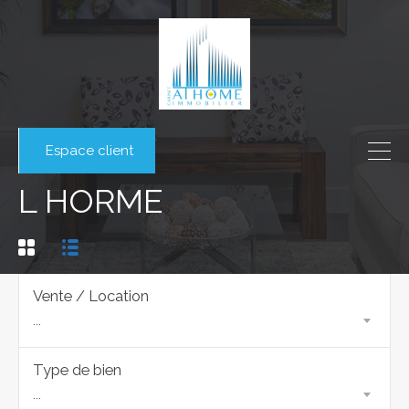
Espace client
L HORME
Vente / Location
...
Type de bien
...