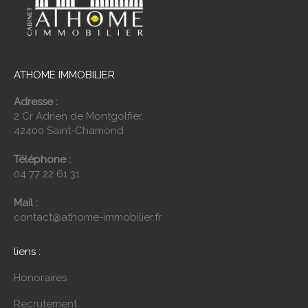
ATHOME IMMOBILIER
Adresse :
2 Cr Adrien de Montgolfier,
42400 Saint-Chamond
Téléphone :
04 77 22 61 31
Mail :
contact@athome-immobilier.fr
liens :
Honoraires
Recrutement