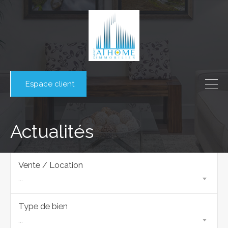
Espace client
Actualités
Vente / Location
...
Type de bien
...