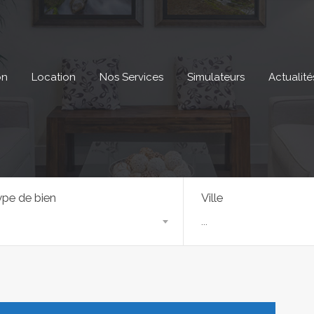
on
Location
Nos Services
Simulateurs
Actualité
pe de bien
Ville
...