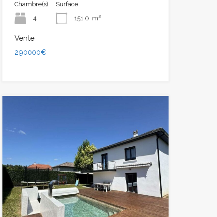
Chambre(s)
Surface
4
151.0
m²
Vente
290000€