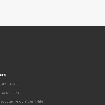
iens :
Honoraires
Recrutement
olitique de confidentialité