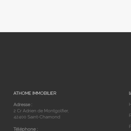
ATHOME IMMOBILIER
l
Adresse :
2 Cr Adrien de Montgolfier,
42400 Saint-Chamond
P
Téléphone :