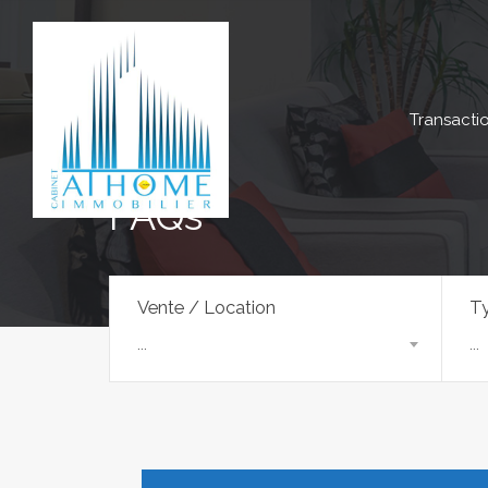
Transacti
FAQs
Vente / Location
Ty
...
...