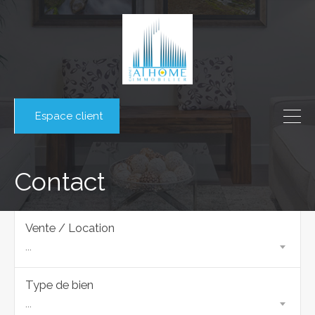
Espace client
Contact
Vente / Location
...
Type de bien
...