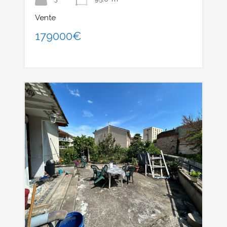
Vente
179000€