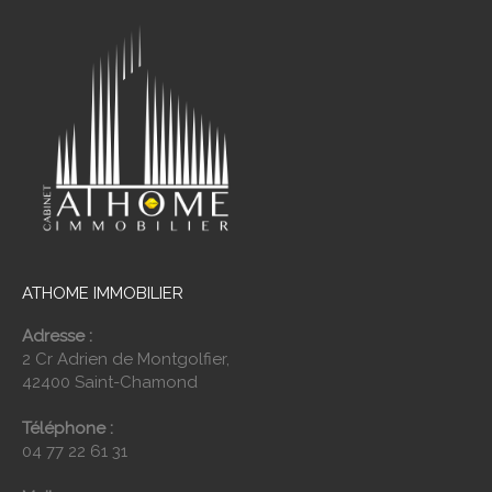
ATHOME IMMOBILIER
Adresse :
2 Cr Adrien de Montgolfier,
42400 Saint-Chamond
Téléphone :
04 77 22 61 31