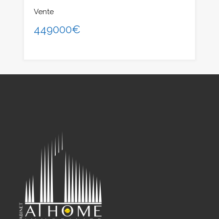
Vente
449000€